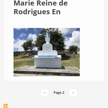
Marie Reine de
Rodrigues En
Previous
‹‹
Page 2
Next
››
Pagination
page
page